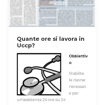
Quante ore si lavora in
Uccp?
Obbiettiv
o
:
Stabilite
le risorse
necessari
e per
un'assistenza 24 ore su 24