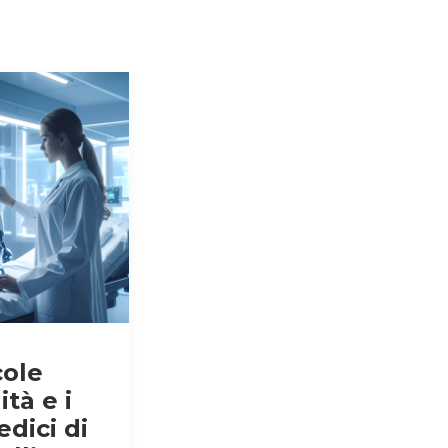
cole
tà e i
edici di