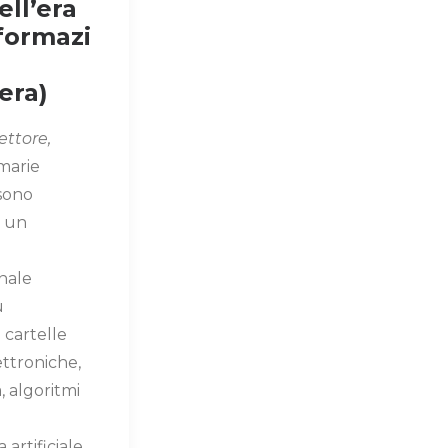
ell’era
nformazi
era)
ettore,
marie
 sono
n un
nale
ù
 cartelle
ettroniche,
, algoritmi
 artificiale,