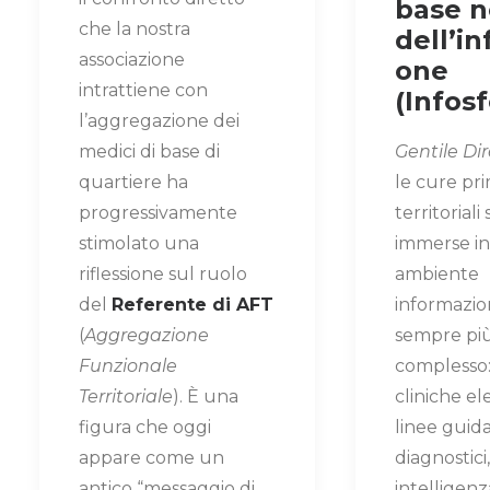
base n
che la nostra
dell’i
associazione
one
intrattiene con
(Infosf
l’aggregazione dei
medici di base di
Gentile Dir
quartiere ha
le cure pri
progressivamente
territoriali
stimolato una
immerse i
riflessione sul ruolo
ambiente
del
Referente di AFT
informazio
(
Aggregazione
sempre pi
Funzionale
complesso:
Territoriale
). È una
cliniche el
figura che oggi
linee guida
appare come un
diagnostici,
antico “messaggio di
intelligenza