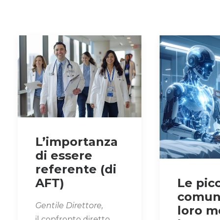
L’importanza
di essere
referente (di
AFT)
Le pic
comuni
Gentile Direttore,
loro m
il confronto diretto