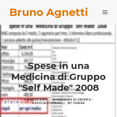
Bruno Agnetti
PROFILO PROFESSIONALE
PUBBLICAZIONI
BLOG
CONTATTI
Spese in una
RICERCA
Medicina di Gruppo
"Self Made" 2008
7 MARZO 2013
|
IN
MEDICINA DI GRUPPO -
ASSOCIAZIONISMO
|
BY
CHIARA