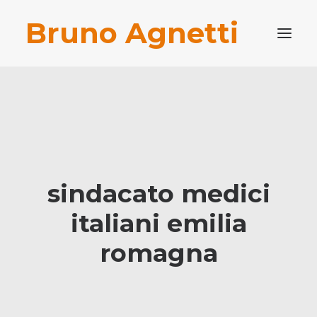
Bruno Agnetti
PROFILO PROFESSIONALE
PUBBLICAZIONI
BLOG
CONTATTI
sindacato medici
RICERCA
italiani emilia
romagna