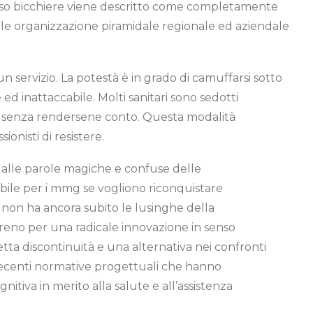
esso bicchiere viene descritto come completamente
ale organizzazione piramidale regionale ed aziendale
 servizio. La potestà è in grado di camuffarsi sotto
ed inattaccabile. Molti sanitari sono sedotti
rati senza rendersene conto. Questa modalità
ionisti di resistere.
ti dalle parole magiche e confuse delle
abile per i mmg se vogliono riconquistare
non ha ancora subito le lusinghe della
rreno per una radicale innovazione in senso
ta discontinuità e una alternativa nei confronti
recenti normative progettuali che hanno
tiva in merito alla salute e all’assistenza