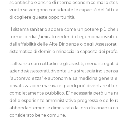
scientifiche e anche di ritorno economico ma lo st
vuoto se vengono considerate le capacità dell’attu
di cogliere queste opportunità.
Il sistema sanitario appare come un potere più che un
forme cordiali/amicali rendendo l’egemonia invisibile 
dall’affabilità delle Alte Dirigenze o degli Assesso
sistematica di dominio minaccia la capacità dei profess
L’alleanza con i cittadini e gli assistiti, meno strega
aziende/assessorati, diventa una strategia indispens
“autorevolezza” e autonomia. La medicina generale 
privatizzazione massiva e quindi può diventare il te
completamente pubblico. E’ necessaria però una net
delle esperienze amministrative pregresse e delle 
abbondantemente dimostrato la loro dissonanza cogni
considerato bene comune.