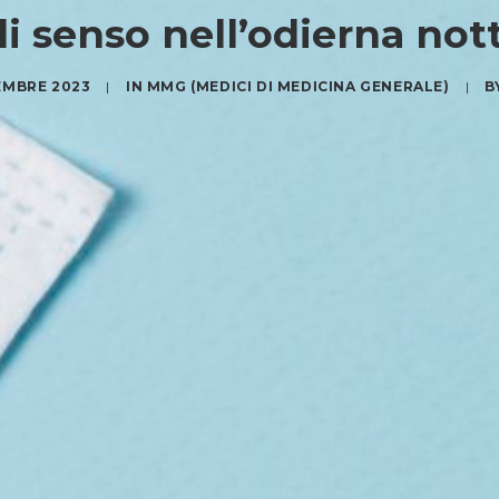
i senso nell’odierna no
EMBRE 2023
|
IN
MMG (MEDICI DI MEDICINA GENERALE)
|
B