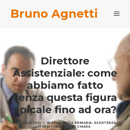
Bruno Agnetti
PROFILO PROFESSIONALE
PUBBLICAZIONI
Direttore
BLOG
CONTATTI
Assistenziale: come
RICERCA
abbiamo fatto
senza questa figura
apicale fino ad ora?
26 LUGLIO 2021
|
IN
ASSISTENZA PRIMARIA
,
ASSISTENZA
TERRITORIALE
|
BY
CHIARA