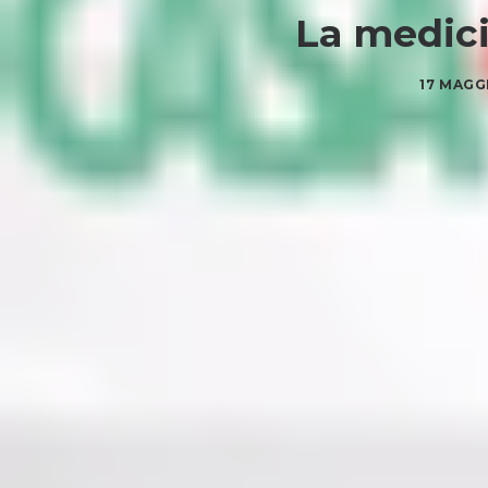
La medici
17 MAGG