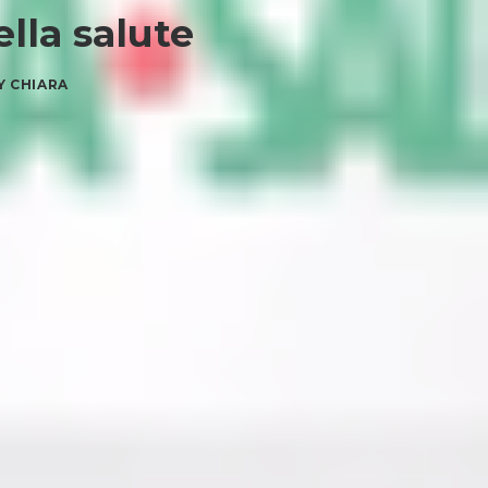
lla salute
Y
CHIARA