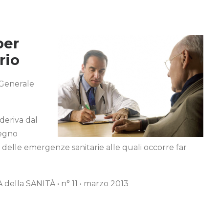
per
rio
 Generale
deriva dal
segno
 delle emergenze sanitarie alle quali occorre far
ella SANITÀ • n° 11 • marzo 2013