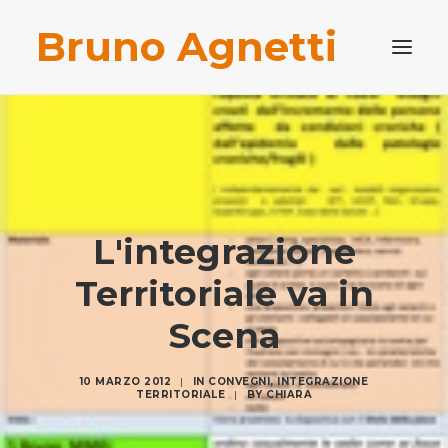
Bruno Agnetti
PROFILO PROFESSIONALE
PUBBLICAZIONI
BLOG
CONTATTI
L'integrazione
RICERCA
Territoriale va in
Scena
10 MARZO 2012
|
IN
CONVEGNI
,
INTEGRAZIONE
TERRITORIALE
|
BY
CHIARA