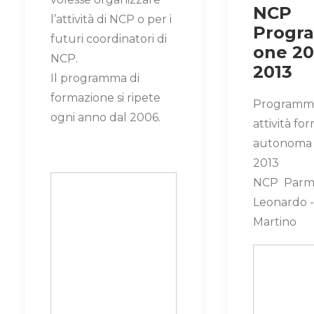
NCP
l’attività di NCP o per i
Progr
futuri coordinatori di
one 20
NCP.
2013
Il programma di
formazione si ripete
Programm
ogni anno dal 2006.
attività fo
autonoma
2013
NCP Parma
Leonardo - 
Martino