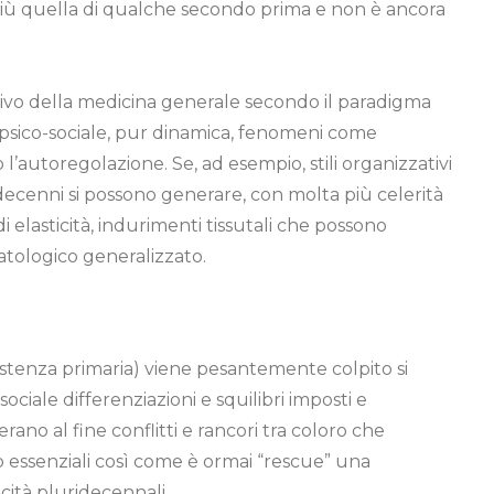
iù quella di qualche secondo prima e non è ancora
ivo della medicina generale secondo il paradigma
o-psico-sociale, pur dinamica, fenomeni come
 l’autoregolazione. Se, ad esempio, stili organizzativi
ecenni si possono generare, con molta più celerità
 di elasticità, indurimenti tissutali che possono
atologico generalizzato.
sistenza primaria) viene pesantemente colpito si
ciale differenziazioni e squilibri imposti e
o al fine conflitti e rancori tra coloro che
o essenziali così come è ormai “rescue” una
cità pluridecennali.