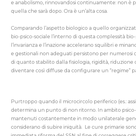
e anabolismo, rinnovandosi continuamente: non è p
quella che sarà dopo. Ora è un’alta cosa.
Comparando l’aspetto biologico a quello organizzat
bio-psico-sociale l’interno di questa complessità bi
l’invarianza e l’inazione accelerano squilibri e minano
e gestionali non adeguati persistono per numerosi d
di quanto stabilito dalla fisiologia, rigidità, riduzione
diventare così diffuse da configurare un “regime” p
Purtroppo quando il microcircolo periferico (es.: as
determina un punto di non ritorno. In ambito psico-so
mantenuti costantemente in modo unilaterale generan
considerano di subire iniquità. Le cure primarie son
immediata riforma del SSN al fine di correggere criti